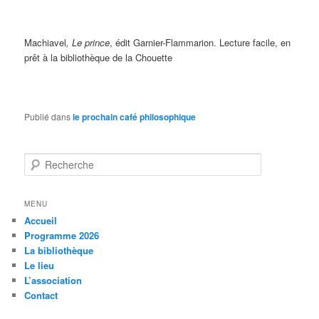
Machiavel
, Le prince
, édit Garnier-Flammarion. Lecture facile, en
prêt à la bibliothèque de la Chouette
Publié dans
le prochain café philosophique
R
e
c
h
MENU
e
Accueil
r
Programme 2026
c
La bibliothèque
h
Le lieu
e
L’association
Contact