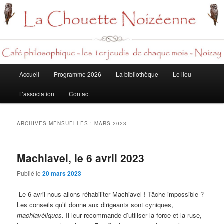
Rech
Menu
Accueil
Programme 2026
La bibliothèque
Le lieu
Aller
Aller
principal
L’association
Contact
au
au
contenu
contenu
ARCHIVES MENSUELLES :
MARS 2023
principal
secondaire
Machiavel, le 6 avril 2023
Publié le
20 mars 2023
Le 6 avril nous allons réhabiliter Machiavel ! Tâche impossible ?
Les conseils qu’il donne aux dirigeants sont cyniques,
machiavéliques
. Il leur recommande d’utiliser la force et la ruse,