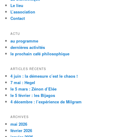
h
Le lieu
e
L’association
Contact
ACTU
au programme
dernières activités
le prochain café philosophique
ARTICLES RÉCENTS
4 juin : la démesure c’est le chaos !
7 mai : Hegel
le 5 mars : Zénon d’Elée
le 5 février : les Bijagos
4 décembre : l’expérience de Milgram
ARCHIVES
mai 2026
février 2026
janvier 2026