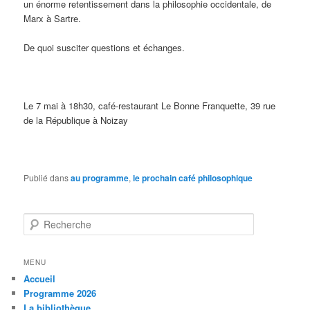
un énorme retentissement dans la philosophie occidentale, de
Marx à Sartre.
De quoi susciter questions et échanges.
Le 7 mai à 18h30, café-restaurant Le Bonne Franquette, 39 rue
de la République à Noizay
Publié dans
au programme
,
le prochain café philosophique
R
e
c
h
MENU
e
Accueil
r
Programme 2026
c
La bibliothèque