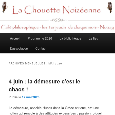
Rech
Menu
Accueil
Programme 2026
La bibliothèque
Le lieu
Aller
Aller
principal
L’association
Contact
au
au
contenu
contenu
ARCHIVES MENSUELLES :
MAI 2026
principal
secondaire
4 juin : la démesure c’est le
chaos !
Publié le
17 mai 2026
La démesure, appelée Hubris dans la Grèce antique, est une
notion qui renvoie à des attitudes excessives : passion, orgueil,