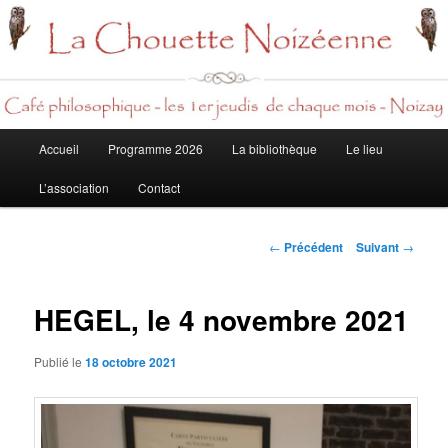
Rech
Menu
Accueil
Programme 2026
La bibliothèque
Le lieu
Aller
principal
L’association
Contact
au
contenu
Navigation
←
Précédent
Suivant
→
des
principal
articles
HEGEL, le 4 novembre 2021
Publié le
18 octobre 2021