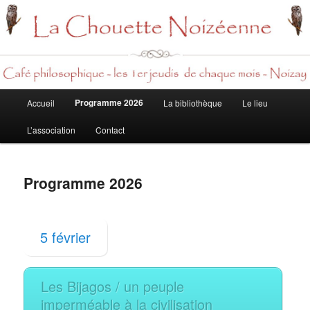
Rech
Menu
Programme 2026
Accueil
La bibliothèque
Le lieu
Aller
principal
L’association
Contact
au
contenu
Programme 2026
principal
5 février
Les Bijagos / un peuple
imperméable à la civilisation