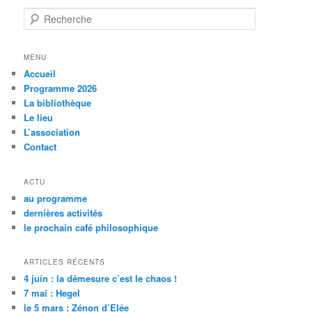
R
e
c
h
MENU
e
Accueil
r
Programme 2026
c
La bibliothèque
h
Le lieu
e
L’association
Contact
ACTU
au programme
dernières activités
le prochain café philosophique
ARTICLES RÉCENTS
4 juin : la démesure c’est le chaos !
7 mai : Hegel
le 5 mars : Zénon d’Elée