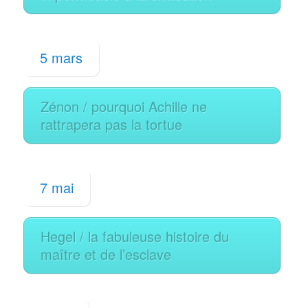
5 mars
Zénon / pourquoi Achille ne
rattrapera pas la tortue
7 mai
Hegel / la fabuleuse histoire du
maître et de l’esclave