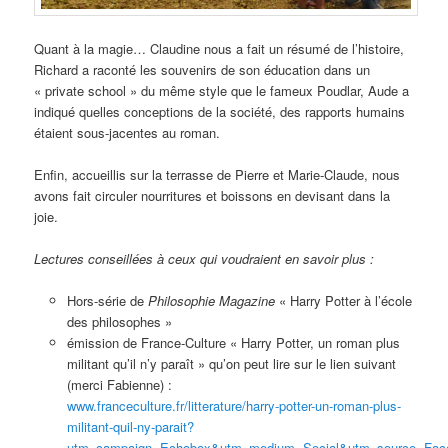
Quant à la magie… Claudine nous a fait un résumé de l’histoire,
Richard a raconté les souvenirs de son éducation dans un
« private school » du même style que le fameux Poudlar, Aude a
indiqué quelles conceptions de la société, des rapports humains
étaient sous-jacentes au roman.
Enfin, accueillis sur la terrasse de Pierre et Marie-Claude, nous
avons fait circuler nourritures et boissons en devisant dans la
joie.
Lectures conseillées à ceux qui voudraient en savoir plus :
Hors-série de
Philosophie Magazine
« Harry Potter à l’école
des philosophes »
émission de France-Culture « Harry Potter, un roman plus
militant qu’il n’y paraît » qu’on peut lire sur le lien suivant
(merci Fabienne) :
www.franceculture.fr/litterature/harry-potter-un-roman-plus-
militant-quil-ny-parait?
utm_campaign=Echobox&utm_medium=Social&utm_source=Face