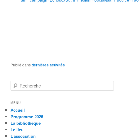
Publié dans
dernières activités
R
e
c
h
MENU
e
Accueil
r
Programme 2026
c
La bibliothèque
h
Le lieu
e
L’association