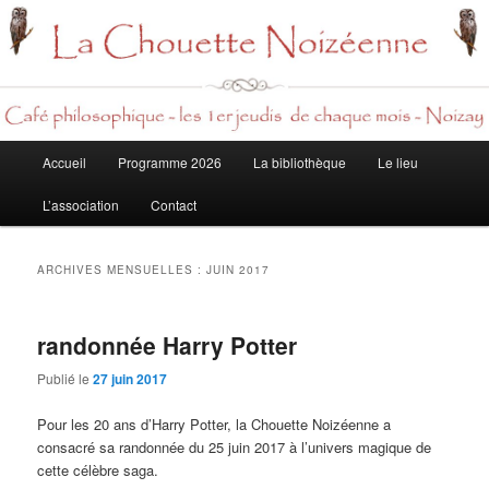
Rech
Menu
Accueil
Programme 2026
La bibliothèque
Le lieu
Aller
Aller
principal
L’association
Contact
au
au
contenu
contenu
ARCHIVES MENSUELLES :
JUIN 2017
principal
secondaire
randonnée Harry Potter
Publié le
27 juin 2017
Pour les 20 ans d’Harry Potter, la Chouette Noizéenne a
consacré sa randonnée du 25 juin 2017 à l’univers magique de
cette célèbre saga.