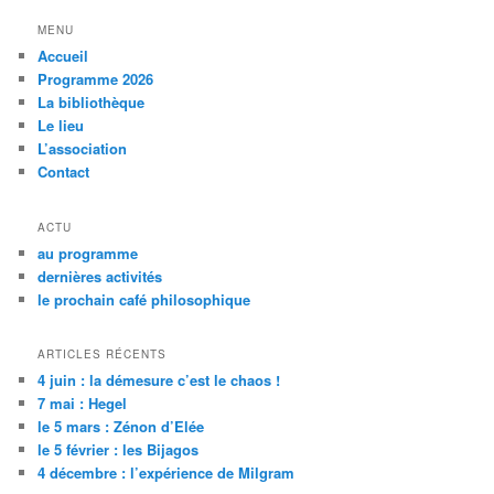
c
h
MENU
e
Accueil
r
Programme 2026
c
La bibliothèque
h
Le lieu
e
L’association
Contact
ACTU
au programme
dernières activités
le prochain café philosophique
ARTICLES RÉCENTS
4 juin : la démesure c’est le chaos !
7 mai : Hegel
le 5 mars : Zénon d’Elée
le 5 février : les Bijagos
4 décembre : l’expérience de Milgram