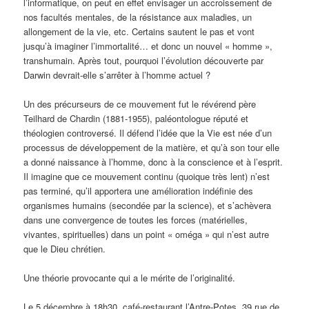
l’informatique, on peut en effet envisager un accroissement de
nos facultés mentales, de la résistance aux maladies, un
allongement de la vie, etc. Certains sautent le pas et vont
jusqu’à imaginer l’immortalité… et donc un nouvel « homme »,
transhumain. Après tout, pourquoi l’évolution découverte par
Darwin devrait-elle s’arrêter à l’homme actuel ?
Un des précurseurs de ce mouvement fut le révérend père
Teilhard de Chardin (1881-1955), paléontologue réputé et
théologien controversé. Il défend l’idée que la Vie est née d’un
processus de développement de la matière, et qu’à son tour elle
a donné naissance à l’homme, donc à la conscience et à l’esprit.
Il imagine que ce mouvement continu (quoique très lent) n’est
pas terminé, qu’il apportera une amélioration indéfinie des
organismes humains (secondée par la science), et s’achèvera
dans une convergence de toutes les forces (matérielles,
vivantes, spirituelles) dans un point « oméga » qui n’est autre
que le Dieu chrétien.
Une théorie provocante qui a le mérite de l’originalité.
Le 5 décembre à 18h30, café-restaurant l’Antre-Potes, 39 rue de