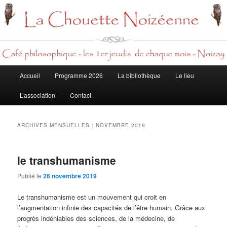
Rech
Menu
Accueil
Programme 2026
La bibliothèque
Le lieu
Aller
Aller
principal
L’association
Contact
au
au
contenu
contenu
ARCHIVES MENSUELLES :
NOVEMBRE 2019
principal
secondaire
le transhumanisme
Publié le
26 novembre 2019
Le transhumanisme est un mouvement qui croit en
l’augmentation infinie des capacités de l’être humain. Grâce aux
progrès indéniables des sciences, de la médecine, de