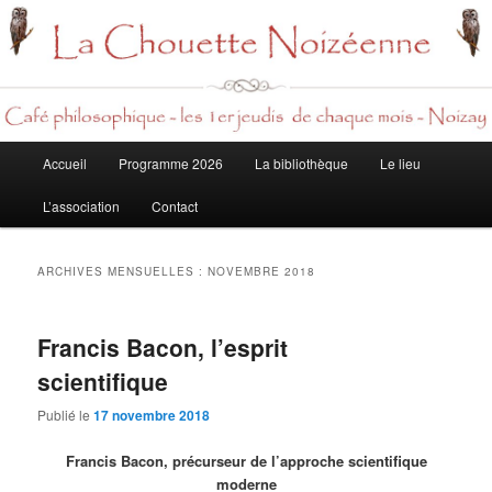
Rech
Menu
Accueil
Programme 2026
La bibliothèque
Le lieu
Aller
Aller
principal
L’association
Contact
au
au
contenu
contenu
ARCHIVES MENSUELLES :
NOVEMBRE 2018
principal
secondaire
Francis Bacon, l’esprit
scientifique
Publié le
17 novembre 2018
Francis Bacon, précurseur de l’approche scientifique
moderne