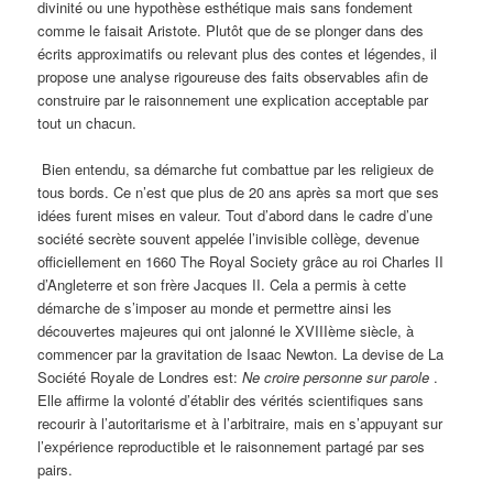
divinité ou une hypothèse esthétique mais sans fondement
comme le faisait Aristote. Plutôt que de se plonger dans des
écrits approximatifs ou relevant plus des contes et légendes, il
propose une analyse rigoureuse des faits observables afin de
construire par le raisonnement une explication acceptable par
tout un chacun.
Bien entendu, sa démarche fut combattue par les religieux de
tous bords. Ce n’est que plus de 20 ans après sa mort que ses
idées furent mises en valeur. Tout d’abord dans le cadre d’une
société secrète souvent appelée l’invisible collège, devenue
officiellement en 1660 The Royal Society grâce au roi Charles II
d’Angleterre et son frère Jacques II. Cela a permis à cette
démarche de s’imposer au monde et permettre ainsi les
découvertes majeures qui ont jalonné le XVIIIème siècle, à
commencer par la gravitation de Isaac Newton. La devise de La
Société Royale de Londres est:
Ne croire personne sur parole
.
Elle affirme la volonté d’établir des vérités scientifiques sans
recourir à l’autoritarisme et à l’arbitraire, mais en s’appuyant sur
l’expérience reproductible et le raisonnement partagé par ses
pairs.