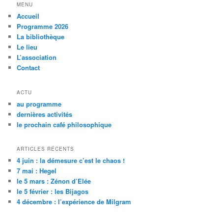
h
MENU
e
Accueil
r
Programme 2026
c
La bibliothèque
h
Le lieu
e
L’association
Contact
ACTU
au programme
dernières activités
le prochain café philosophique
ARTICLES RÉCENTS
4 juin : la démesure c’est le chaos !
7 mai : Hegel
le 5 mars : Zénon d’Elée
le 5 février : les Bijagos
4 décembre : l’expérience de Milgram