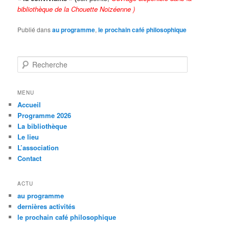
bibliothèque de la Chouette Noizéenne )
Publié dans
au programme
,
le prochain café philosophique
R
e
c
h
MENU
e
Accueil
r
Programme 2026
c
La bibliothèque
h
Le lieu
e
L’association
Contact
ACTU
au programme
dernières activités
le prochain café philosophique