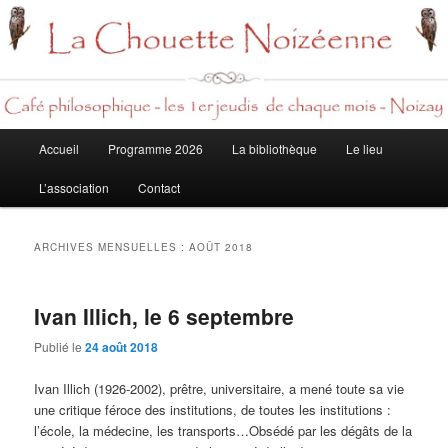
Rech
Menu
Accueil
Programme 2026
La bibliothèque
Le lieu
Aller
Aller
principal
L’association
Contact
au
au
contenu
contenu
ARCHIVES MENSUELLES :
AOÛT 2018
principal
secondaire
Ivan Illich, le 6 septembre
Publié le
24 août 2018
Ivan Illich (1926-2002), prêtre, universitaire, a mené toute sa vie
une critique féroce des institutions, de toutes les institutions :
l’école, la médecine, les transports…Obsédé par les dégâts de la