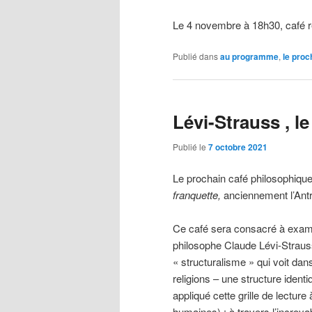
Le 4 novembre à 18h30, café r
Publié dans
au programme
,
le proc
Lévi-Strauss , l
Publié le
7 octobre 2021
Le prochain café philosophique
franquette,
anciennement l’Ant
Ce café sera consacré à examin
philosophe Claude Lévi-Straus
« structuralisme » qui voit dans
religions – une structure ident
appliqué cette grille de lectu
humaines) : à travers l’incro