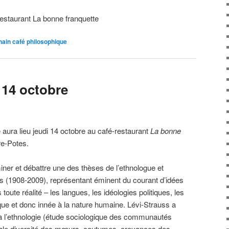
estaurant La bonne franquette
hain café philosophique
e 14 octobre
 aura lieu jeudi 14 octobre au café-restaurant
La bonne
re-Potes.
er et débattre une des thèses de l’ethnologue et
s (1908-2009), représentant éminent du courant d’idées
 toute réalité – les langues, les idéologies politiques, les
ique et donc innée à la nature humaine. Lévi-Strauss a
re à l’ethnologie (étude sociologique des communautés
yable diversité des mœurs, coutumes, croyances des