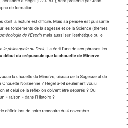
e, consacré à Hegel
sera présenté par Jean-
(1770-1831)
,
ophe de formation :
s dont la lecture est difficile. Mais sa pensée est puissante
sur les fondements de la sagesse et de la Science (thèmes
oménologie de l’Esprit
) mais aussi sur l’esthétique ou le
e la philosophie du Droit
, il a écrit l’une de ses phrases les
au début du crépuscule que la chouette de Minerve
évoque la chouette de Minerve, oiseau de la Sagesse et de
 la Chouette Noizéenne ? Hegel a-t-il seulement voulu
ion et celui de la réflexion doivent être séparés ? Ou
 un « raison » dans l’Histoire ?
e définir lors de notre rencontre du 4 novembre