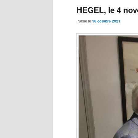
HEGEL, le 4 no
principal
secondaire
Publié le
18 octobre 2021