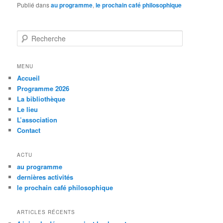
Publié dans
au programme
,
le prochain café philosophique
R
e
c
h
MENU
e
Accueil
r
Programme 2026
c
La bibliothèque
h
Le lieu
e
L’association
Contact
ACTU
au programme
dernières activités
le prochain café philosophique
ARTICLES RÉCENTS