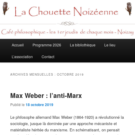
Rech
Menu
Accueil
Programme 2026
La bibliothèque
Le lieu
Aller
Aller
principal
L’association
Contact
au
au
contenu
contenu
ARCHIVES MENSUELLES :
OCTOBRE 2019
principal
secondaire
Max Weber : l’anti-Marx
Publié le
18 octobre 2019
Le philosophe allemand Max Weber (1864-1920) a révolutionné la
sociologie, jusque là dominée par une approche mécaniste et
matérialiste héritée du marxisme. En schématisant, on pensait