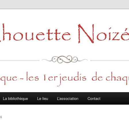
La bibliothèque
Le lieu
L’association
Contact
16