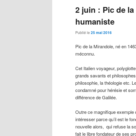
2 juin : Pic de l
principal
secondaire
humaniste
Publié le
25 mai 2016
Pic de la Mirandole, né en 146
méconnu.
Cet Italien voyageur, polyglotte
grands savants et philosophes 
philosophie, la théologie etc. Le
condamné pour hérésie et sommé
différence de Galilée.
Outre ce magnifique exemple d’
intéresser parce qu’il est le f
nouvelle alors, qui refuse la 
fait le libre fondateur de ses p