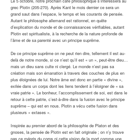
Le 5 octobre, notre prochain café philosophique s’intéressera au
grec Plotin (205-270). Après Kant le mois dernier ce sera un
grand saut dans l’espace, le temps et les courants de pensée.
Autant le philosophe allemand est rationnel, en quête
d’explication du monde et de connaissances vérifiables, autant
Plotin est spiritualiste, à la recherche de la nature profonde de
l’âme et de sa parenté avec un principe suprême.
De ce principe suprême on ne peut rien dire, tellement il est au-
delà de notre monde, si ce n’est qu’il est « un », peut-être dieu…
mais un dieu sans culte ni clergé. Le monde n’est pas sa
création mais son émanation à travers des couches de plus en
plus éloignées de lui. Notre âme est donc en partie « divine »,
exilée dans un corps dont les liens tendent à l’éloigner de « sa
vraie patrie ». Le bonheur, l’accomplissement de soi, est dans le
retour à cette patrie, c’est-à-dire dans la fusion avec le principe
suprême – qui est en nous. Plotin a vécu cette fusion dans
plusieurs « extases ».
Inspirée au premier abord de la philosophie de Platon et des
gnoses, la pensée de Plotin est en fait originale ; on n’y trouve
pas ce mépris du corps ni cette vision de la mort comme une