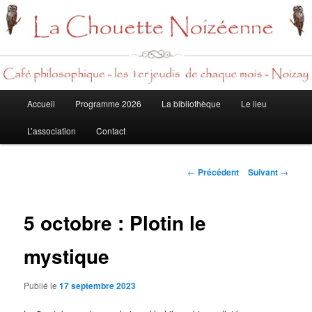
Rech
Menu
Accueil
Programme 2026
La bibliothèque
Le lieu
Aller
principal
L’association
Contact
au
contenu
Navigation
←
Précédent
Suivant
→
des
principal
articles
5 octobre : Plotin le
mystique
Publié le
17 septembre 2023